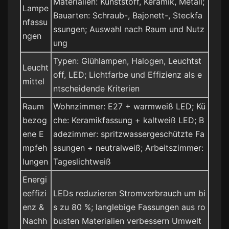
Materialien: Kunststoff, Keramik, Metall;
Lampe
Bauarten: Schraub-, Bajonett-, Steckfa
nfassu
ssungen; Auswahl nach Raum und Nutz
ngen
ung
Typen: Glühlampen, Halogen, Leuchtst
Leucht
off, LED; Lichtfarbe und Effizienz als e
mittel
ntscheidende Kriterien
Raum
Wohnzimmer: E27 + warmweiß LED; Kü
bezog
che: Keramikfassung + kaltweiß LED; B
ene E
adezimmer: spritzwassergeschützte Fa
mpfeh
ssungen + neutralweiß; Arbeitszimmer:
lungen
Tageslichtweiß
Energi
eeffizi
LEDs reduzieren Stromverbrauch um bi
enz &
s zu 80 %; langlebige Fassungen aus ro
Nachh
busten Materialien verbessern Umwelt