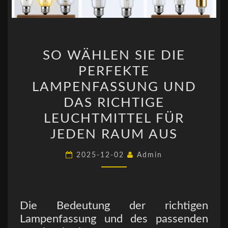
SO
SO WÄHLEN SIE DIE
WÄHLEN
PERFEKTE
SIE
DIE
LAMPENFASSUNG UND
PERFEKTE
DAS RICHTIGE
LAMPENFASSUNG
LEUCHTMITTEL FÜR
UND
JEDEN RAUM AUS
DAS
RICHTIGE
2025-12-02
Admin
LEUCHTMITTEL
FÜR
JEDEN
Die Bedeutung der richtigen
RAUM
Lampenfassung und des passenden
AUS