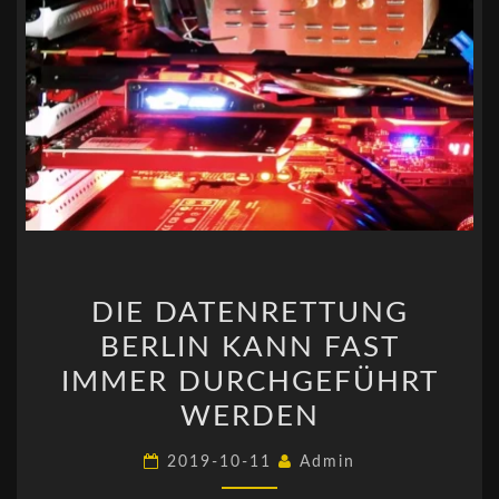
DIE
DIE DATENRETTUNG
DATENRETTUNG
BERLIN KANN FAST
BERLIN
KANN
IMMER DURCHGEFÜHRT
FAST
WERDEN
IMMER
2019-10-11
Admin
DURCHGEFÜHRT
WERDEN