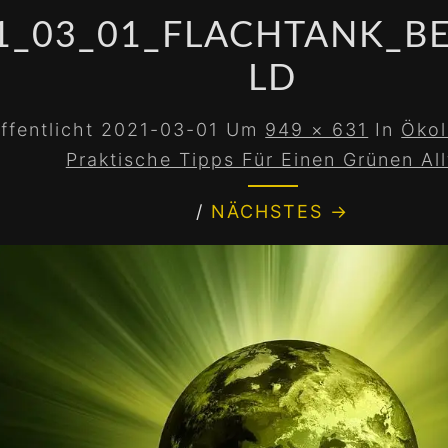
1_03_01_FLACHTANK_BE
LD
ffentlicht
2021-03-01
Um
949 × 631
In
Ökol
Praktische Tipps Für Einen Grünen Al
/
NÄCHSTES →