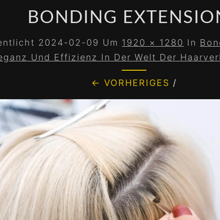
BONDING EXTENSIO
entlicht
2024-02-09
Um
1920 × 1280
In
Bon
eganz Und Effizienz In Der Welt Der Haarve
← VORHERIGES
/